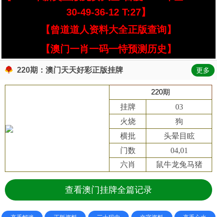
30-49-36-12 T:27】
【曾道道人资料大全正版查询】
【澳门一肖一码一恃预测历史】
220期：澳门天天好彩正版挂牌
更多
220期
挂牌
03
火烧
狗
横批
头晕目眩
门数
04,01
六肖
鼠牛龙兔马猪
查看澳门挂牌全篇记录