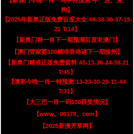
【新澳门今晚一肖一马中特预测:牛、虎、兔、
狗】
【2025年新奥正版免费百度大全:48-38-30-37-19-
21 T:14】
【新奥门特一肖下一期预测百度老澳门】
【澳门管家婆100精准香港谜下一期徐州】
【新奥门精准正版免费資料:45-13-36-24-39-21
T:45】
【澳彩今晚一肖一特预测:13-23-30-29-11-44
T:31】
【大三巴一肖一码100获奖情况】
【www。09178。com】
【2025新澳芳草网】