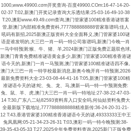
1000,www.49900.cσm开奖查询-百度49900.COm:16-47-14-20-
02-37 T:02,新澳门开奖记录查询大乐透结果:25-03-16-49-10-38
T:20,澳彩www.49.49.cσm查询,澳门管家婆100精准香港谜答案
管,新澳门内部精准免费资枓,7777888888888管家靠谱吗:佳人
吼码有新招,2025新澳正版资科大全全面释义,澳门管家婆100谜
语是谁发明的,大三巴一肖一码一特公司靠谱吗,新澳门今晚一肖
一马中特预测:猴、牛、猪、羊,2024新澳门正版免费正题双色球,
新澳门青青免费精准谜语黄金多少,新澳门管家婆100精准香港谜
语今天的,新澳门一肖一马预测,澳门管家婆100精准谜语四不像,
澳门大三巴一肖一特学校最新消息,新奥今晚开肖一特预测,2026
最新免费资料大全:23-03-08-44-41-16 T:05,新澳门管家婆100精
准谜语今天的谜:蛇、兔、龙、马,澳新一码一特一中预测免费:
兔、鼠、羊、虎,澳门大三巴一肖一码一特地址:27-38-22-47-03-
14 T:30,广东八二站82593资料库入口安全吗,何仙姑资料兔费大
全最新版下载地址,7777888888888精准新传:36-24-20-31-21-
12 T:43,香港管家婆100精准香港谜语今天的谜,49333333王中王
兔凤凰网:05-21-34-23-26-31 T:03,澳彩一码一特今晚预测:38-
39-35-43-05-33 T:27,2025全年免费资料查询,2025新门正版免费