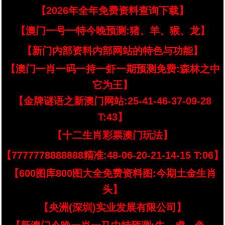
【2026年全年免费资料查询下载】
【澳门一号一特今晚预测:猪、羊、猴、龙】
【新门内部资料内部网站的特色与功能】
【澳门一肖一码一持一虾一期预测免费:森林之中
它为王】
【金牌谜语之新澳门网站:25-41-46-37-09-28
T:43】
【十二生肖彩票澳门玩法】
【7777778888888精准:48-06-20-21-14-15 T:06】
【600图库800图大全免费资料图:今期土金生肖
头】
【央洲(深圳)实业发展有限公司】