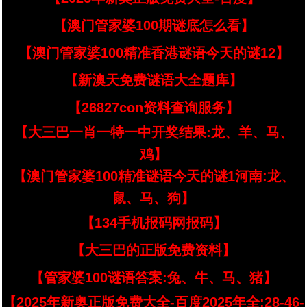
【澳门管家婆100期谜底怎么看】
【澳门管家婆100精准香港谜语今天的谜12】
【新澳天免费谜语大全题库】
【26827con资料查询服务】
【大三巴一肖一特一中开奖结果:龙、羊、马、
鸡】
【澳门管家婆100精准谜语今天的谜1河南:龙、
鼠、马、狗】
【134手机报码网报码】
【大三巴的正版免费资料】
【管家婆100谜语答案:兔、牛、马、猪】
【2025年新奥正版免费大全-百度2025年全:28-46-