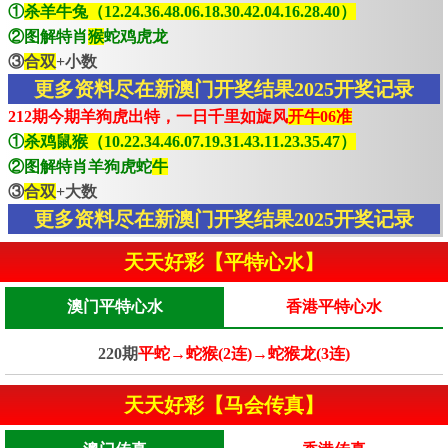
①
杀羊牛兔（12.24.36.48.06.18.30.42.04.16.28.40）
②图解特肖
猴
蛇鸡虎龙
③
合双
+小数
更多资料尽在新澳门开奖结果2025开奖记录
212期今期羊狗虎出特，一日千里如旋风
开牛06准
①
杀鸡鼠猴（10.22.34.46.07.19.31.43.11.23.35.47）
②图解特肖羊狗虎蛇
牛
③
合双
+大数
更多资料尽在新澳门开奖结果2025开奖记录
天天好彩【平特心水】
澳门平特心水
香港平特心水
220期
平蛇→蛇猴(2连)→蛇猴龙(3连)
天天好彩【马会传真】